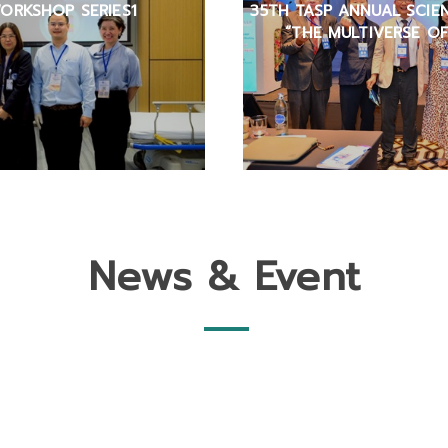
ORKSHOP SERIES1
35TH TASP ANNUAL SCIENT
“THE MULTIVERSE O
News & Event