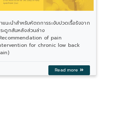
คำแนะนำการใ
ำแนะนำสำหรับหัตถการระงับปวดเรื้อรังจาก
เรื้อรังที่ไม
ระดูกสันหลังส่วนล่าง
of Opioid T
Recommendation of pain
cancer Pain
ntervention for chronic low back
ain)
Read more